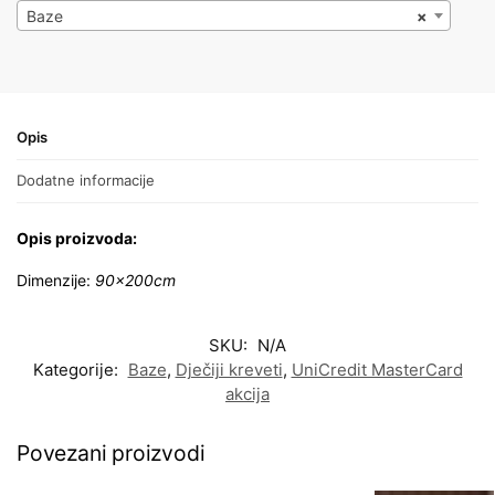
Baze
×
Opis
Dodatne informacije
Opis proizvoda:
Dimenzije:
90x200cm
SKU:
N/A
Kategorije:
Baze
,
Dječiji kreveti
,
UniCredit MasterCard
akcija
Povezani proizvodi