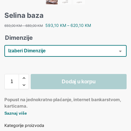
Selina baza
593,10
KM
–
620,10
KM
659,00
KM
–
689,00
KM
Dimenzije
Dodaj u korpu
Popust na jednokratno plaćanje, internet bankarstvom,
karticama.
Saznaj više
Kategorije proizvoda