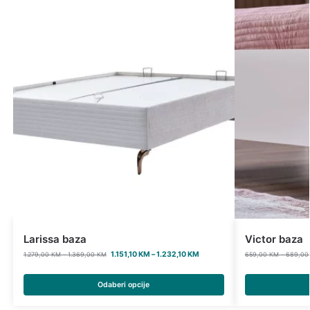
Larissa baza
Victor baza
1.151,10
KM
–
1.232,10
KM
1.279,00
KM
–
1.369,00
KM
659,00
KM
–
689,0
Odaberi opcije