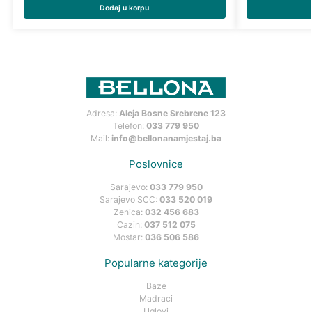
Dodaj u korpu
Adresa:
Aleja Bosne Srebrene 123
Telefon:
033 779 950
Mail:
info@bellonanamjestaj.ba
Poslovnice
Sarajevo:
033 779 950
Sarajevo SCC:
033 520 019
Zenica:
032 456 683
Cazin:
037 512 075
Mostar:
036 506 586
Popularne kategorije
Baze
Madraci
Uglovi