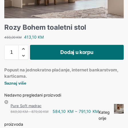
Rozy Bohem toaletni stol
413,10
KM
459,00
KM
Dodaj u korpu
Popust na jednokratno plaćanje, internet bankarstvom,
karticama.
Saznaj više
Nedavno pregledani proizvodi
Pure Soft madrac
584,10
KM
–
791,10
KM
649,00
KM
–
879,00
KM
Kateg
orije
proizvoda