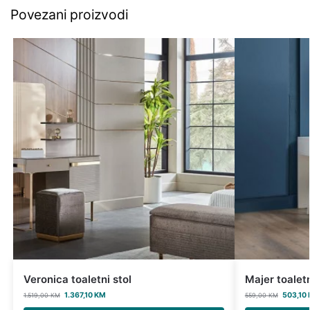
Povezani proizvodi
Veronica toaletni stol
Majer toaletn
1.367,10
KM
503,10
1.519,00
KM
559,00
KM