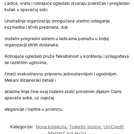
Ladice, vrata i rotirajuće ogledalo stvaraju praktičan i pregledan
kutak u spavaćoj sobi.
Unutrašnja organizacija omogućava uredno odlaganje
kozmetike i ličnih predmeta, dok
dodatni pregradni sistemi u ladicama pomažu u boljoj
organizaciji sitnih dodataka.
Rotirajuće ogledalo pruža fleksibilnost u korištenju i prilagođava
se različitim uglovima,
čineći svakodnevnu pripremu jednostavnijom i ugodnijom.
Mekani dizajnerski detalji i
skladne linije čine ovaj toaletni stolić prirodnim dijelom Claris
spavaće sobe, uz osjećaj
elegancije i topline u prostoru.
Kategorije:
Nova kolekcija
,
Toaletni stolovi
,
UniCredit
MasterCard akcija