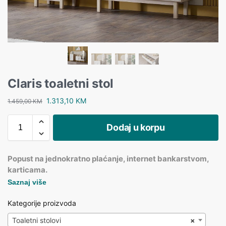
Claris toaletni stol
1.313,10
KM
1.459,00
KM
Dodaj u korpu
Popust na jednokratno plaćanje, internet bankarstvom,
karticama.
Saznaj više
Kategorije proizvoda
Toaletni stolovi
×