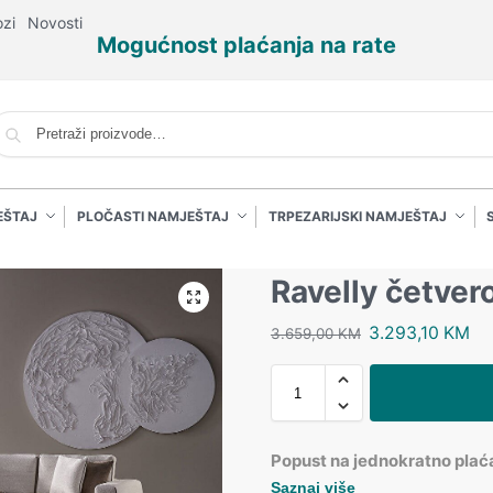
ozi
Novosti
Mogućnost plaćanja na rate
P
EŠTAJ
PLOČASTI NAMJEŠTAJ
TRPEZARIJSKI NAMJEŠTAJ
Ravelly četver
3.293,10
KM
3.659,00
KM
Popust na jednokratno plać
Saznaj više