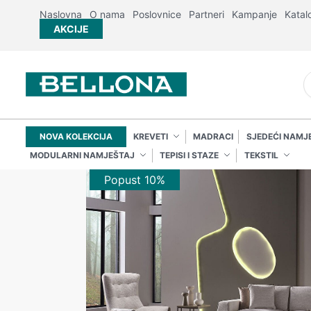
Naslovna
O nama
Poslovnice
Partneri
Kampanje
Katal
AKCIJE
NOVA KOLEKCIJA
KREVETI
MADRACI
SJEDEĆI NAMJ
MODULARNI NAMJEŠTAJ
TEPISI I STAZE
TEKSTIL
Popust 10%
Popust 10%