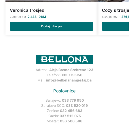
Veronica trosjed
Cozy s trosj
2.438,10
KM
1.376,
2.709,00
KM
1.529,00
KM
Dodaj u korpu
Adresa:
Aleja Bosne Srebrene 123
Telefon:
033 779 950
Mail:
info@bellonanamjestaj.ba
Poslovnice
Sarajevo:
033 779 950
Sarajevo SCC:
033 520 019
Zenica:
032 456 683
Cazin:
037 512 075
Mostar:
036 506 586