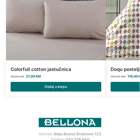
Colorfull cotton jastučnica
Doqu postelji
21,00
KM
119,40
35,00
KM
199,00
KM
Dodaj u korpu
Adresa:
Aleja Bosne Srebrene 123
Telefon:
033 779 950