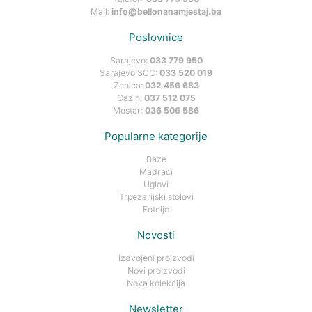
Mail:
info@bellonanamjestaj.ba
Poslovnice
Sarajevo:
033 779 950
Sarajevo SCC:
033 520 019
Zenica:
032 456 683
Cazin:
037 512 075
Mostar:
036 506 586
Popularne kategorije
Baze
Madraci
Uglovi
Trpezarijski stolovi
Fotelje
Novosti
Izdvojeni proizvodi
Novi proizvodi
Nova kolekcija
Newsletter