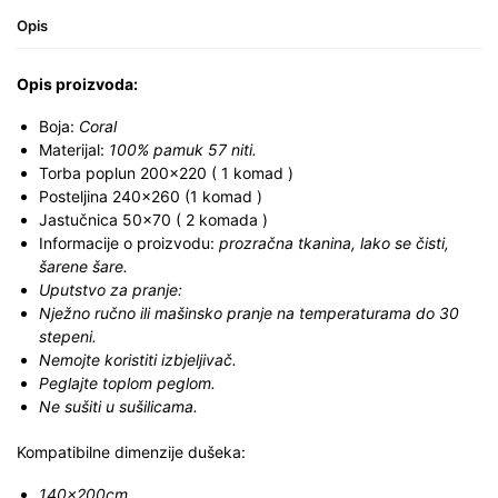
Opis
Opis proizvoda:
Boja:
Coral
Materijal:
100% pamuk 57 niti.
Torba poplun 200×220 ( 1 komad )
Posteljina 240×260 (1 komad )
Jastučnica 50×70 ( 2 komada )
Informacije o proizvodu:
prozračna tkanina, lako se čisti,
šarene šare.
Uputstvo za pranje:
Nježno ručno ili mašinsko pranje na temperaturama do 30
stepeni.
Nemojte koristiti izbjeljivač.
Peglajte toplom peglom.
Ne sušiti u sušilicama.
Kompatibilne dimenzije dušeka:
140x200cm