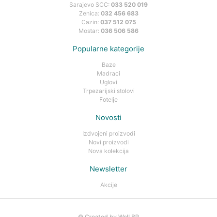
Sarajevo SCC:
033 520 019
Zenica:
032 456 683
Cazin:
037 512 075
Mostar:
036 506 586
Popularne kategorije
Baze
Madraci
Uglovi
Trpezarijski stolovi
Fotelje
Novosti
Izdvojeni proizvodi
Novi proizvodi
Nova kolekcija
Newsletter
Akcije
©
Created by Well BP