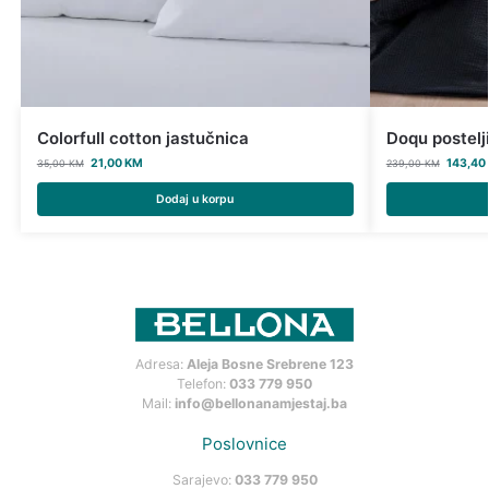
Colorfull cotton jastučnica
Doqu postelj
21,00
KM
143,40
35,00
KM
239,00
KM
Dodaj u korpu
Adresa:
Aleja Bosne Srebrene 123
Telefon:
033 779 950
Mail:
info@bellonanamjestaj.ba
Poslovnice
Sarajevo:
033 779 950