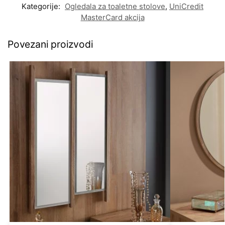
Kategorije:
Ogledala za toaletne stolove
,
UniCredit
MasterCard akcija
Povezani proizvodi