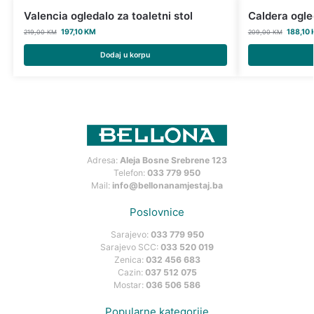
Valencia ogledalo za toaletni stol
Caldera ogled
197,10
KM
188,10
219,00
KM
209,00
KM
Dodaj u korpu
Adresa:
Aleja Bosne Srebrene 123
Telefon:
033 779 950
Mail:
info@bellonanamjestaj.ba
Poslovnice
Sarajevo:
033 779 950
Sarajevo SCC:
033 520 019
Zenica:
032 456 683
Cazin:
037 512 075
Mostar:
036 506 586
Popularne kategorije