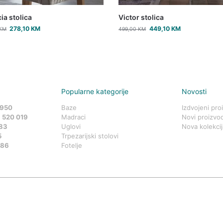
ia stolica
Victor stolica
278,10
KM
449,10
KM
KM
499,00
KM
Popularne kategorije
Novosti
 950
Baze
Izdvojeni pro
 520 019
Madraci
Novi proizvod
83
Uglovi
Nova kolekcij
5
Trpezarijski stolovi
586
Fotelje