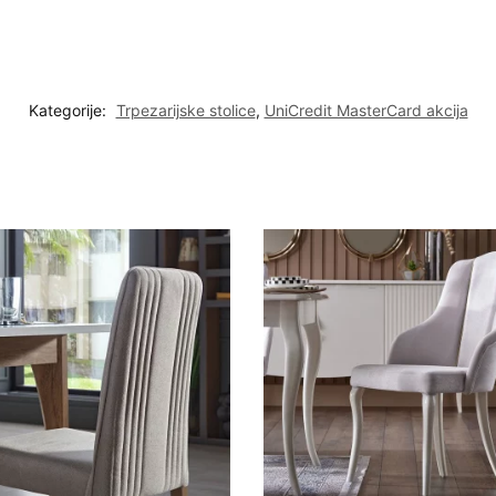
Kategorije:
Trpezarijske stolice
,
UniCredit MasterCard akcija