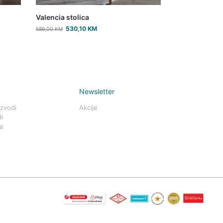
Valencia stolica
530,10
KM
589,00
KM
Newsletter
izvodi
Akcije
i
a