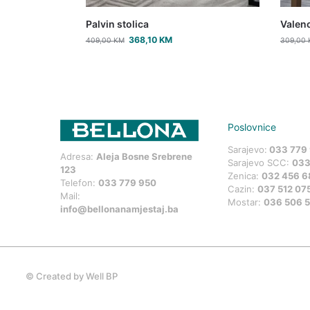
Palvin stolica
Valenc
368,10
KM
409,00
KM
309,00
Poslovnice
Sarajevo:
033 779
Adresa:
Aleja Bosne Srebrene
Sarajevo SCC:
033
123
Zenica:
032 456 6
Telefon:
033 779 950
Cazin:
037 512 07
Mail:
Mostar:
036 506 
info@bellonanamjestaj.ba
©
Created by Well BP