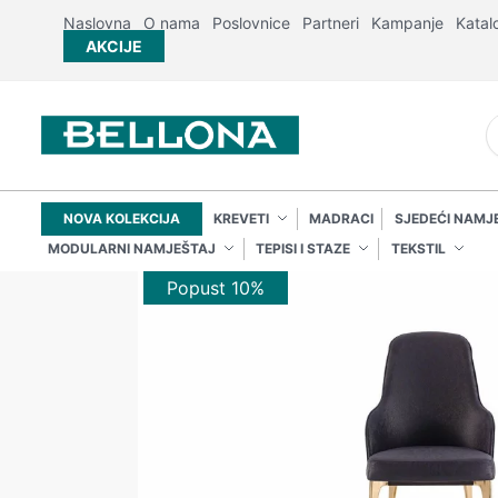
Naslovna
O nama
Poslovnice
Partneri
Kampanje
Katal
AKCIJE
NOVA KOLEKCIJA
KREVETI
MADRACI
SJEDEĆI NAMJ
MODULARNI NAMJEŠTAJ
TEPISI I STAZE
TEKSTIL
Popust 10%
Popust 10%