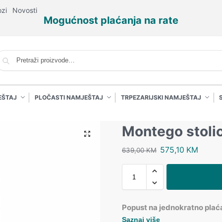
ozi
Novosti
Mogućnost plaćanja na rate
P
EŠTAJ
PLOČASTI NAMJEŠTAJ
TRPEZARIJSKI NAMJEŠTAJ
Montego stoli
575,10
KM
639,00
KM
Popust na jednokratno plać
Saznaj više