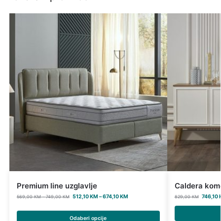
Premium line uzglavlje
Caldera kom
512,10
KM
–
674,10
KM
746,10
569,00
KM
–
749,00
KM
829,00
KM
Odaberi opcije