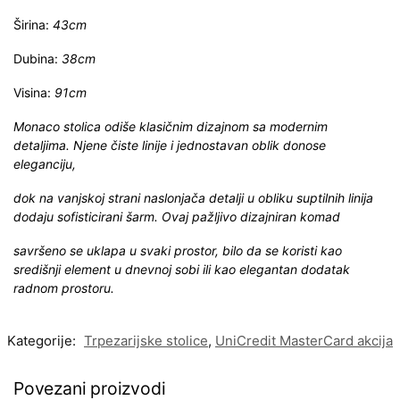
Širina:
43cm
Dubina:
38cm
Visina:
91cm
Monaco stolica odiše klasičnim dizajnom sa modernim
detaljima. Njene čiste linije i jednostavan oblik donose
eleganciju,
dok na vanjskoj strani naslonjača detalji u obliku suptilnih linija
dodaju sofisticirani šarm. Ovaj pažljivo dizajniran komad
savršeno se uklapa u svaki prostor, bilo da se koristi kao
središnji element u dnevnoj sobi ili kao elegantan dodatak
radnom prostoru.
Kategorije:
Trpezarijske stolice
,
UniCredit MasterCard akcija
Povezani proizvodi