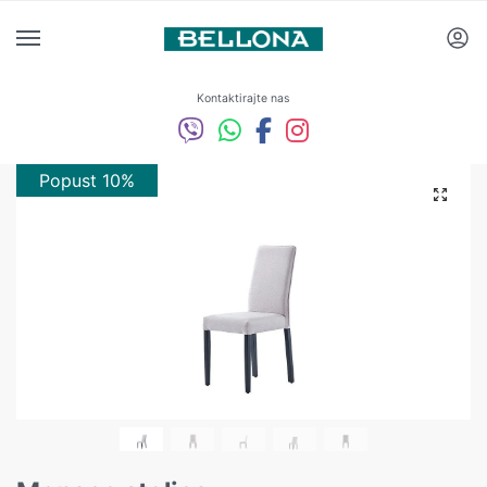
Kontaktirajte nas
Popust 10%
Popust 10%