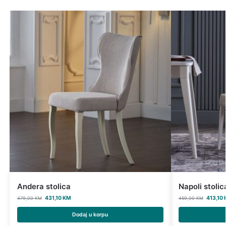
Andera stolica
Napoli stolic
431,10
KM
413,10
479,00
KM
459,00
KM
Dodaj u korpu