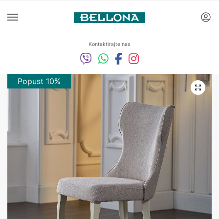
Kontaktirajte nas
Popust 10%
Popust 10%