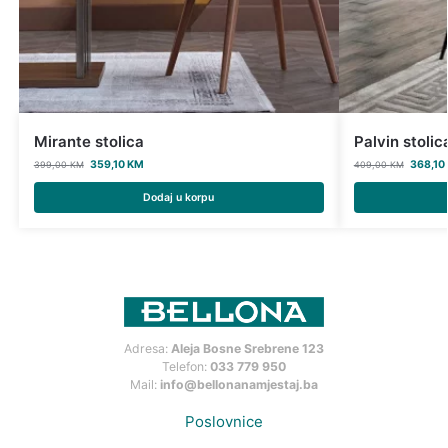
Mirante stolica
Palvin stolic
359,10
KM
368,10
399,00
KM
409,00
KM
Dodaj u korpu
Adresa:
Aleja Bosne Srebrene 123
Telefon:
033 779 950
Mail:
info@bellonanamjestaj.ba
Poslovnice