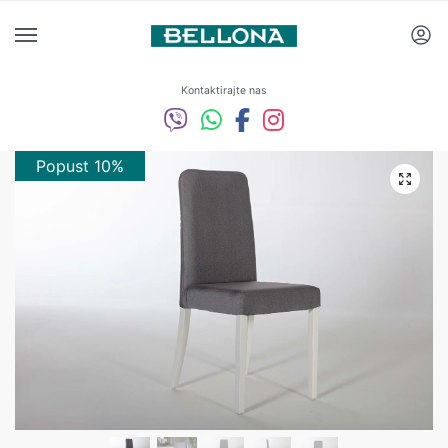
Kontaktirajte nas
Popust 10%
Popust 10%