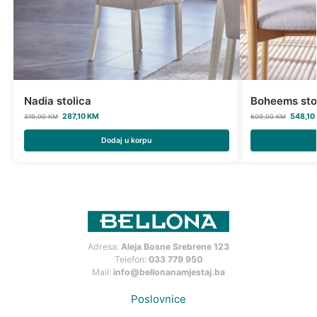
Nadia stolica
Boheems sto
287,10
KM
548,10
319,00
KM
609,00
KM
Dodaj u korpu
Adresa:
Aleja Bosne Srebrene 123
Telefon:
033 779 950
Mail:
info@bellonanamjestaj.ba
Poslovnice