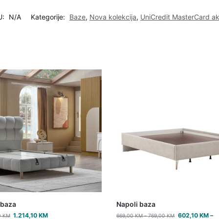
U:
N/A
Kategorije:
Baze
,
Nova kolekcija
,
UniCredit MasterCard ak
 baza
Napoli baza
1.214,10
KM
602,10
KM
–
0
KM
669,00
KM
–
769,00
KM