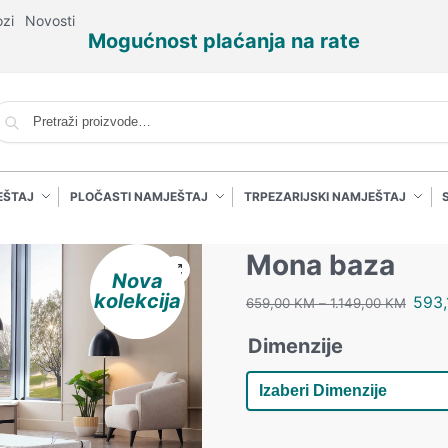
ozi
Novosti
Mogućnost plaćanja na rate
P
EŠTAJ
PLOČASTI NAMJEŠTAJ
TRPEZARIJSKI NAMJEŠTAJ
Mona baza
Nova
kolekcija
593
659,00
KM
–
1.149,00
KM
Dimenzije