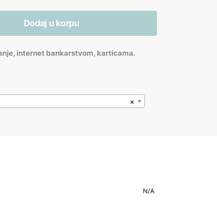
Dodaj u korpu
anje, internet bankarstvom, karticama.
×
N/A