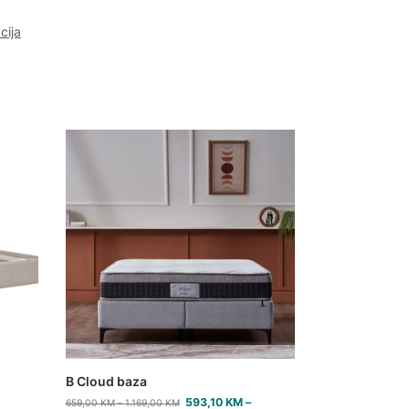
cija
B Cloud baza
593,10
KM
–
659,00
KM
–
1.169,00
KM