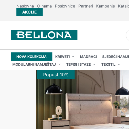
Naslovna
O nama
Poslovnice
Partneri
Kampanje
Katal
AKCIJE
NOVA KOLEKCIJA
KREVETI
MADRACI
SJEDEĆI NAMJ
MODULARNI NAMJEŠTAJ
TEPISI I STAZE
TEKSTIL
Popust 10%
Popust 10%