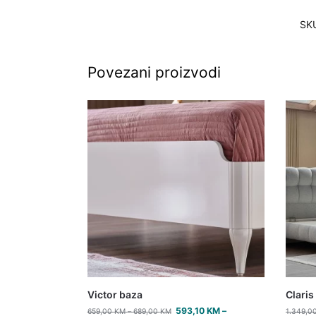
SK
Povezani proizvodi
Victor baza
Claris
593,10
KM
–
659,00
KM
–
689,00
KM
1.349,0