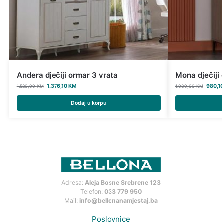
Andera dječiji ormar 3 vrata
Mona dječiji
1.376,10
KM
980,1
1.529,00
KM
1.089,00
KM
Dodaj u korpu
Adresa:
Aleja Bosne Srebrene 123
Telefon:
033 779 950
Mail:
info@bellonanamjestaj.ba
Poslovnice