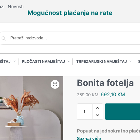
ozi
Novosti
Mogućnost plaćanja na rate
P
EŠTAJ
PLOČASTI NAMJEŠTAJ
TRPEZARIJSKI NAMJEŠTAJ
Bonita fotelja
692,10
KM
769,00
KM
Popust na jednokratno plać
Saznaj više