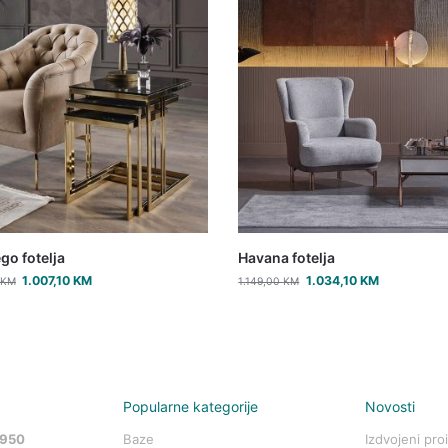
go fotelja
Havana fotelja
1.007,10
KM
1.034,10
KM
KM
1.149,00
KM
Popularne kategorije
Novosti
 950
Baze
Izdvojeni pro