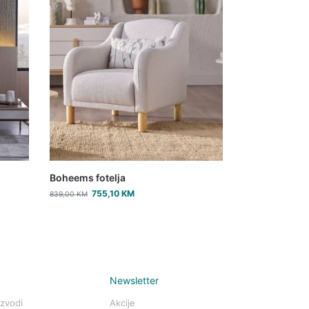
Boheems fotelja
755,10
KM
839,00
KM
Newsletter
izvodi
Akcije