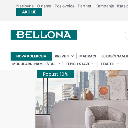
Naslovna
O nama
Poslovnice
Partneri
Kampanje
Katal
AKCIJE
NOVA KOLEKCIJA
KREVETI
MADRACI
SJEDEĆI NAMJ
MODULARNI NAMJEŠTAJ
TEPISI I STAZE
TEKSTIL
Popust 10%
Popust 10%