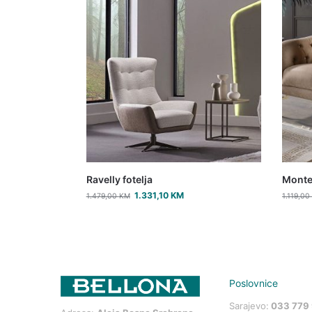
Ravelly fotelja
Monte
1.331,10
KM
1.479,00
KM
1.119,00
Poslovnice
Sarajevo:
033 779