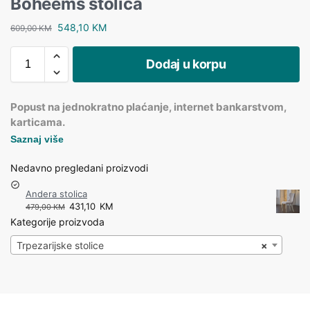
Boheems stolica
548,10
KM
609,00
KM
Dodaj u korpu
Popust na jednokratno plaćanje, internet bankarstvom,
karticama.
Saznaj više
Nedavno pregledani proizvodi
Andera stolica
431,10
KM
479,00
KM
Kategorije proizvoda
Trpezarijske stolice
×