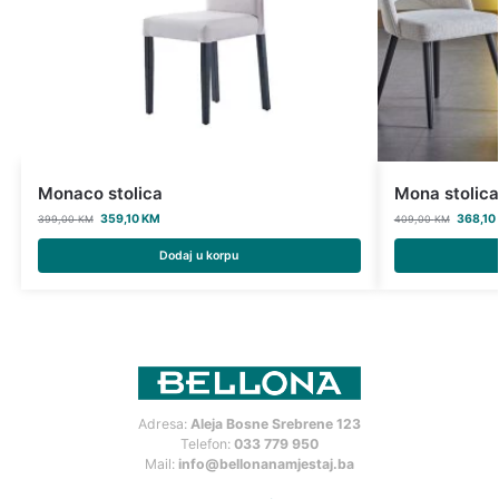
Monaco stolica
Mona stolica
359,10
KM
368,10
399,00
KM
409,00
KM
Dodaj u korpu
Adresa:
Aleja Bosne Srebrene 123
Telefon:
033 779 950
Mail:
info@bellonanamjestaj.ba