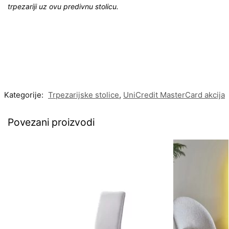
trpezariji uz ovu predivnu stolicu.
Kategorije:
Trpezarijske stolice
,
UniCredit MasterCard akcija
Povezani proizvodi