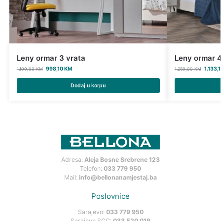
Leny ormar 3 vrata
Leny ormar 4
998,10
KM
1.133,
1.109,00
KM
1.259,00
KM
Dodaj u korpu
Adresa:
Aleja Bosne Srebrene 123
Telefon:
033 779 950
Mail:
info@bellonanamjestaj.ba
Poslovnice
Sarajevo:
033 779 950
Sarajevo SCC:
033 520 019