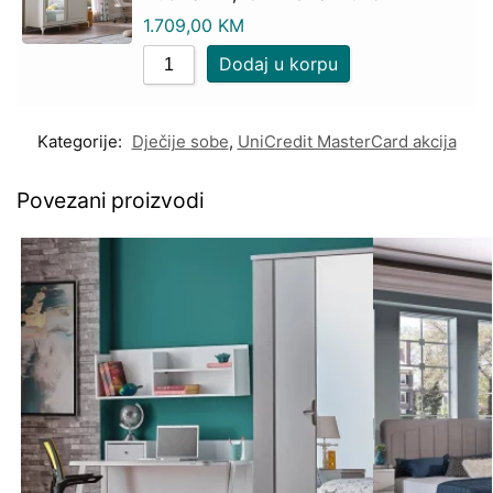
1.709,00
KM
Dodaj u korpu
Kategorije:
Dječije sobe
,
UniCredit MasterCard akcija
Povezani proizvodi