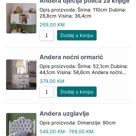
Andera dječija polica za knjige
Opis proizvoda: Širina: 110cm Dubina:
26,8cm Visina: 36,4cm
269,00
KM
Dodaj u korpu
Andera noćni ormarić
Opis proizvoda: Širina: 52,1cm Dubina:
44,1cm Visina: 56,6cm Andera noćni…
379,00
KM
Dodaj u korpu
Andera uzglavlje
Opis proizvoda: Dimenzije: 90cm
549,00
KM
-
769,00
KM