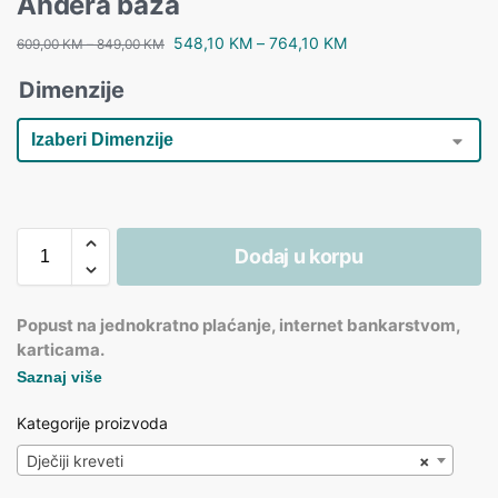
Andera baza
548,10
KM
–
764,10
KM
609,00
KM
–
849,00
KM
Dimenzije
Dodaj u korpu
Popust na jednokratno plaćanje, internet bankarstvom,
karticama.
Saznaj više
Kategorije proizvoda
Dječiji kreveti
×