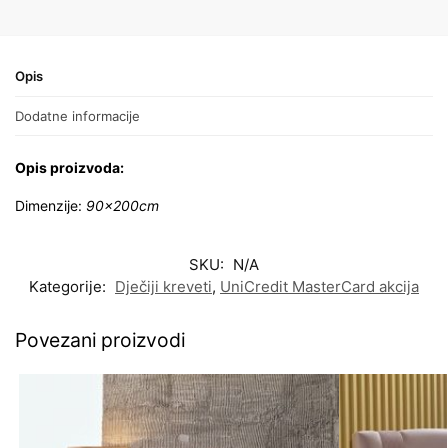
Opis
Dodatne informacije
Opis proizvoda:
Dimenzije:
90x200cm
SKU:
N/A
Kategorije:
Dječiji kreveti
,
UniCredit MasterCard akcija
Povezani proizvodi