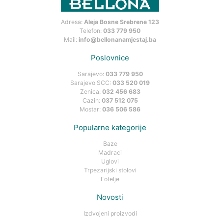
Adresa:
Aleja Bosne Srebrene 123
Telefon:
033 779 950
Mail:
info@bellonanamjestaj.ba
Poslovnice
Sarajevo:
033 779 950
Sarajevo SCC:
033 520 019
Zenica:
032 456 683
Cazin:
037 512 075
Mostar:
036 506 586
Popularne kategorije
Baze
Madraci
Uglovi
Trpezarijski stolovi
Fotelje
Novosti
Izdvojeni proizvodi