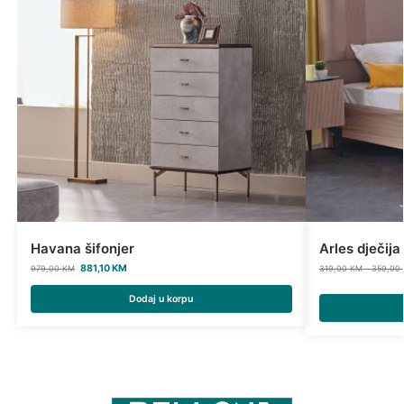
Havana šifonjer
Arles dječija
881,10
KM
979,00
KM
319,00
KM
–
359,00
Dodaj u korpu