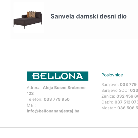
Sanvela damski desni dio
Poslovnice
Sarajevo:
033 779
Adresa:
Aleja Bosne Srebrene
Sarajevo SCC:
033
123
Zenica:
032 456 6
Telefon:
033 779 950
Cazin:
037 512 07
Mail:
Mostar:
036 506 
info@bellonanamjestaj.ba