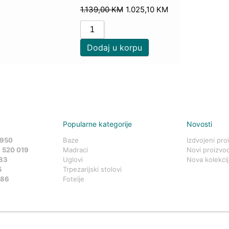
1.139,00
KM
1.025,10
KM
Dodaj u korpu
Popularne kategorije
Novosti
 950
Baze
Izdvojeni pro
 520 019
Madraci
Novi proizvod
83
Uglovi
Nova kolekcij
5
Trpezarijski stolovi
586
Fotelje