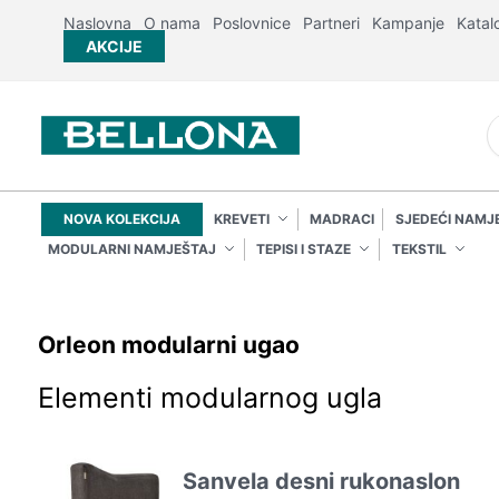
Naslovna
O nama
Poslovnice
Partneri
Kampanje
Katal
AKCIJE
NOVA KOLEKCIJA
KREVETI
MADRACI
SJEDEĆI NAMJ
MODULARNI NAMJEŠTAJ
TEPISI I STAZE
TEKSTIL
Orleon modularni ugao
Elementi modularnog ugla
Sanvela desni rukonaslon