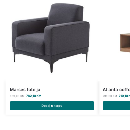
Marses fotelja
Atlanta coffe
782,10
KM
719,10
869,00
KM
799,00
KM
Dodaj u korpu