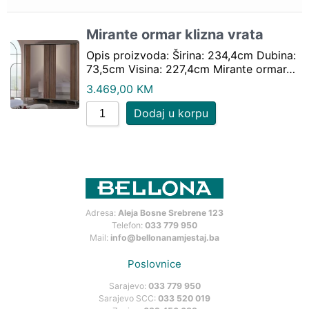
Mirante ormar klizna vrata
Opis proizvoda: Širina: 234,4cm Dubina:
73,5cm Visina: 227,4cm Mirante ormar…
3.469,00
KM
Dodaj u korpu
Adresa:
Aleja Bosne Srebrene 123
Telefon:
033 779 950
Mail:
info@bellonanamjestaj.ba
Poslovnice
Sarajevo:
033 779 950
Sarajevo SCC:
033 520 019