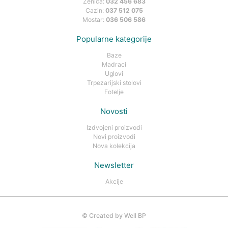
Zenica:
032 456 683
Cazin:
037 512 075
Mostar:
036 506 586
Popularne kategorije
Baze
Madraci
Uglovi
Trpezarijski stolovi
Fotelje
Novosti
Izdvojeni proizvodi
Novi proizvodi
Nova kolekcija
Newsletter
Akcije
©
Created by Well BP