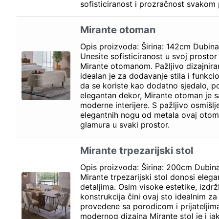
sofisticiranost i prozračnost svakom 
Mirante otoman
Opis proizvoda: Širina: 142cm Dubin
Unesite sofisticiranost u svoj prosto
Mirante otomanom. Pažljivo dizajnir
idealan je za dodavanje stila i funkcio
da se koriste kao dodatno sjedalo, po
elegantan dekor, Mirante otoman je s
moderne interijere. S pažljivo osmišl
elegantnih nogu od metala ovaj oto
glamura u svaki prostor.
Mirante trpezarijski stol
Opis proizvoda: Širina: 200cm Dubin
Mirante trpezarijski stol donosi elega
detaljima. Osim visoke estetike, izdržl
konstrukcija čini ovaj sto idealnim za 
provedene sa porodicom i prijateljim
modernog dizajna Mirante stol je i jak