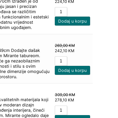
 70cm Izrađen je od
224,10
KM
aju jasan i precizan
đava se različitim
a funkcionalnim i estetski
Dodaj u korpu
odatnu vrijednost
ebnim ugođajem.
269,00
KM
: 49cm Dodajte dašak
242,10
KM
im Mirante tabureom.
 će ga nezaobilaznim
sti i stilu s ovim
Dodaj u korpu
lne dimenzije omogućuju
prostoru.
309,00
KM
alitetnih materijala koji
278,10
KM
ov moderan dizajn
đenja interijera, čineći
im. Mirante ogledalo daje