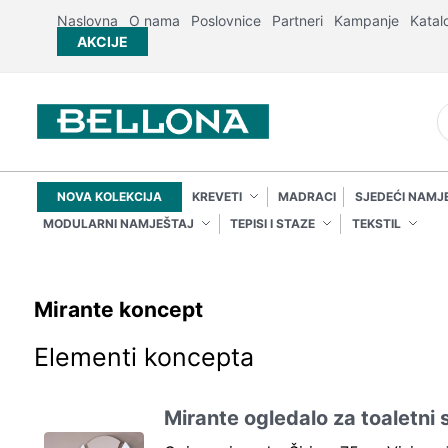
Naslovna
O nama
Poslovnice
Partneri
Kampanje
Katal
AKCIJE
NOVA KOLEKCIJA
KREVETI
MADRACI
SJEDEĆI NAMJ
MODULARNI NAMJEŠTAJ
TEPISI I STAZE
TEKSTIL
Mirante koncept
Elementi koncepta
Mirante ogledalo za toaletni s