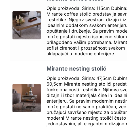
Opis proizvoda: Širina: 115cm Dubina
Mirante coffee stolić predstavlja sav
i estetike. Njegov svestrani dizajn i i
idealnim dodatkom svakom enterijeru
opuštanje i druženje. Sa pravim mod
može postati mjesto ispunjeno stilo
prilagođeno vašim potrebama. Mirant
sofisticiranost i prozračnost svakom
uklapajući u moderne enterijere.
Mirante nesting stolić
Opis proizvoda: Širina: 47,5cm Dubin
60,5cm Mirante nesting stolići predst
funkcionalnosti i estetike. Njihova sv
dizajn i izbor materijala čine ih id
enterijeru. Sa pravim modernim nestin
može postati ne samo praktičan, već i
pružajući savršeno mjesto za opuštanj
moderni Mirante nesting stolići često
jednostavnim, ali elegantnim dizajnom