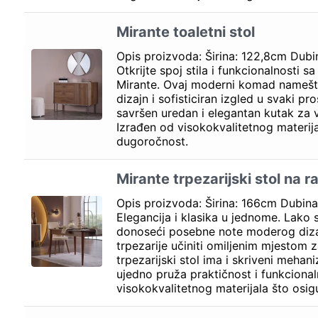
Mirante toaletni stol
Opis proizvoda: Širina: 122,8cm Dub
Otkrijte spoj stila i funkcionalnosti s
Mirante. Ovaj moderni komad namešta
dizajn i sofisticiran izgled u svaki pr
savršen uredan i elegantan kutak za 
Izrađen od visokokvalitetnog materija
dugoročnost.
Mirante trpezarijski stol na r
Opis proizvoda: Širina: 166cm Dubin
Elegancija i klasika u jednome. Lako s
donoseći posebne note moderog dizaj
trpezarije učiniti omiljenim mjestom 
trpezarijski stol ima i skriveni mehan
ujedno pruža praktičnost i funkcional
visokokvalitetnog materijala što osig