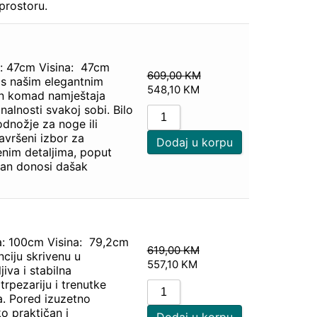
prostoru.
a: 47cm Visina: 47cm
609,00
KM
r s našim elegantnim
548,10
KM
an komad namještaja
nalnosti svakoj sobi. Bilo
dnožje za noge ili
avršeni izbor za
Dodaj u korpu
jenim detaljima, poput
man donosi dašak
a: 100cm Visina: 79,2cm
619,00
KM
nciju skrivenu u
557,10
KM
jiva i stabilna
trpezariju i trenutke
a. Pored izuzetno
o praktičan i
Dodaj u korpu