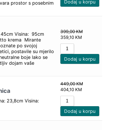
Dodaj u korpu
vara prostor s posebnim
399,00
KM
: 45cm Visina: 95cm
359,10
KM
atto krema Mirante
poznate po svojoj
etici, postavile su mjerilo
 neutralne boje lako se
Dodaj u korpu
tljiv dojam vaše
449,00
KM
404,10
KM
nica
na: 23,8cm Visina:
Dodaj u korpu