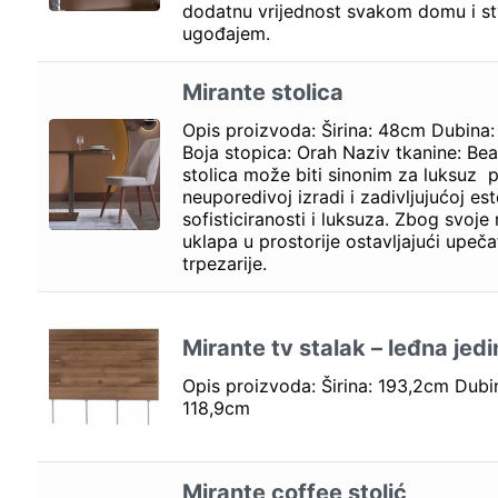
dodatnu vrijednost svakom domu i st
ugođajem.
Mirante stolica
Opis proizvoda: Širina: 48cm Dubina
Boja stopica: Orah Naziv tkanine: Be
stolica može biti sinonim za luksuz 
neuporedivoj izradi i zadivljujućoj est
sofisticiranosti i luksuza. Zbog svoje
uklapa u prostorije ostavljajući upeča
trpezarije.
Mirante tv stalak – leđna jedi
Opis proizvoda: Širina: 193,2cm Dubi
118,9cm
Mirante coffee stolić