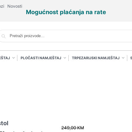
ozi
Novosti
Mogućnost plaćanja na rate
P
EŠTAJ
PLOČASTI NAMJEŠTAJ
TRPEZARIJSKI NAMJEŠTAJ
tol
249,00
KM