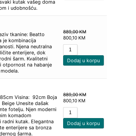
m, svaki kutak vašeg doma
mom i udobnošću.
889,00
KM
aziv tkanine: Beatto
800,10
KM
a je kombinacija
anosti. Njena neutralna
čite enterijere, dok
rodni šarm. Kvalitetni
Dodaj u korpu
 i otpornost na habanje
g modela.
889,00
KM
: 85cm Visina: 92cm Boja
800,10
KM
o Beige Unesite dašak
ante fotelju. Njen moderni
ršenim komadom
i radni kutak. Elegantna
Dodaj u korpu
ite enterijere sa bronza
dernog šarma.