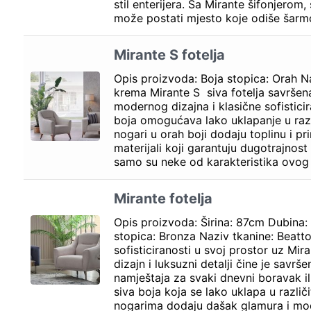
stil enterijera. Sa Mirante šifonjero
može postati mjesto koje odiše šar
Mirante S fotelja
Opis proizvoda: Boja stopica: Orah N
krema Mirante S siva fotelja savršen
modernog dizajna i klasične sofisticir
boja omogućava lako uklapanje u razli
nogari u orah boji dodaju toplinu i pri
materijali koji garantuju dugotrajnost
samo su neke od karakteristika ovo
Mirante fotelja
Opis proizvoda: Širina: 87cm Dubina
stopica: Bronza Naziv tkanine: Beatt
sofisticiranosti u svoj prostor uz Mir
dizajn i luksuzni detalji čine je sav
namještaja za svaki dnevni boravak il
siva boja koja se lako uklapa u različ
nogarima dodaju dašak glamura i mo