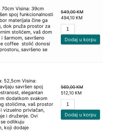
: 70cm Visina: 39cm
549,00
KM
ršen spoj funkcionalnosti
494,10
KM
zbor materijala čine ga
, dok pruža prostor za
ernim stolićem, vaš dom
m i šarmom, savršeno
Dodaj u korpu
e coffee stolić donosi
 prostoru, savršeno se
a: 52,5cm Visina:
avljaju savršen spoj
569,00
KM
estranost, elegantan
512,10
KM
ealnim dodatkom svakom
g stolićima, vaš prostor
 vizuelno privlačan,
Dodaj u korpu
e i druženje. Ovi
 se odlikuju
, koji dodaje