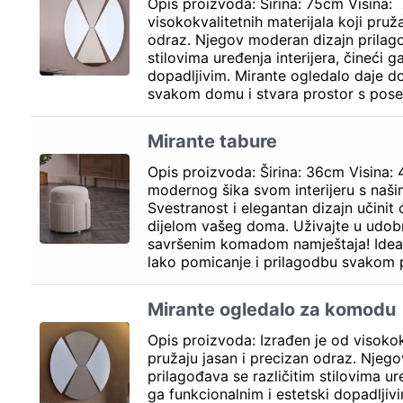
Opis proizvoda: Širina: 75cm Visina:
visokokvalitetnih materijala koji pruž
odraz. Njegov moderan dizajn prilago
stilovima uređenja interijera, čineći g
dopadljivim. Mirante ogledalo daje d
svakom domu i stvara prostor s pos
Mirante tabure
Opis proizvoda: Širina: 36cm Visina
modernog šika svom interijeru s naš
Svestranost i elegantan dizajn učinit
dijelom vašeg doma. Uživajte u udobno
savršenim komadom namještaja! Idea
lako pomicanje i prilagodbu svakom 
Mirante ogledalo za komodu
Opis proizvoda: Izrađen je od visokokv
pružaju jasan i precizan odraz. Njeg
prilagođava se različitim stilovima ure
ga funkcionalnim i estetski dopadljiv