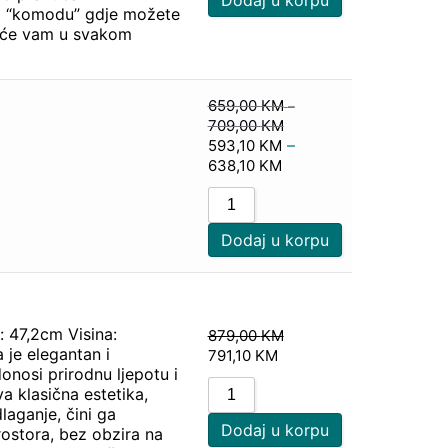
ni “komodu” gdje možete
oje će vam u svakom
659,00
KM
–
709,00
KM
–
593,10
KM
638,10
KM
Dodaj u korpu
: 47,2cm Visina:
879,00
KM
 je elegantan i
791,10
KM
onosi prirodnu ljepotu i
a klasična estetika,
laganje, čini ga
Dodaj u korpu
ostora, bez obzira na