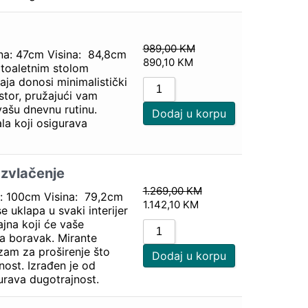
989,00
KM
ina: 47cm Visina: 84,8cm
890,10
KM
a toaletnim stolom
ja donosi minimalistički
ostor, pružajući vam
vašu dnevnu rutinu.
Dodaj u korpu
la koji osigurava
azvlačenje
1.269,00
KM
a: 100cm Visina: 79,2cm
1.142,10
KM
e uklapa u svaki interijer
na koji će vaše
za boravak. Mirante
izam za proširenje što
Dodaj u korpu
nost. Izrađen je od
urava dugotrajnost.