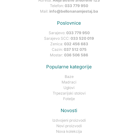
Adresa:
Aleja Bosne Srebrene 123
Telefon:
033 779 950
Mail:
info@bellonanamjestaj.ba
Poslovnice
Sarajevo:
033 779 950
Sarajevo SCC:
033 520 019
Zenica:
032 456 683
Cazin:
037 512 075
Mostar:
036 506 586
Popularne kategorije
Baze
Madraci
Uglovi
Trpezarijski stolovi
Fotelje
Novosti
Izdvojeni proizvodi
Novi proizvodi
Nova kolekcija