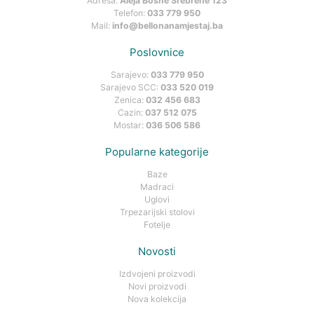
Adresa:
Aleja Bosne Srebrene 123
Telefon:
033 779 950
Mail:
info@bellonanamjestaj.ba
Poslovnice
Sarajevo:
033 779 950
Sarajevo SCC:
033 520 019
Zenica:
032 456 683
Cazin:
037 512 075
Mostar:
036 506 586
Popularne kategorije
Baze
Madraci
Uglovi
Trpezarijski stolovi
Fotelje
Novosti
Izdvojeni proizvodi
Novi proizvodi
Nova kolekcija