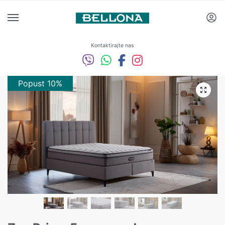
Kontaktirajte nas
Popust 10%
Popust 10%