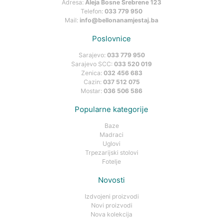
Adresa:
Aleja Bosne Srebrene 123
Telefon:
033 779 950
Mail:
info@bellonanamjestaj.ba
Poslovnice
Sarajevo:
033 779 950
Sarajevo SCC:
033 520 019
Zenica:
032 456 683
Cazin:
037 512 075
Mostar:
036 506 586
Popularne kategorije
Baze
Madraci
Uglovi
Trpezarijski stolovi
Fotelje
Novosti
Izdvojeni proizvodi
Novi proizvodi
Nova kolekcija