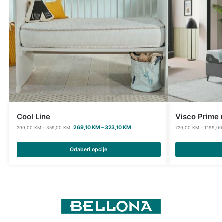
Cool Line
Visco Prime
269,10
KM
–
323,10
KM
299,00
KM
–
359,00
KM
729,00
KM
–
1.199,0
Odaberi opcije