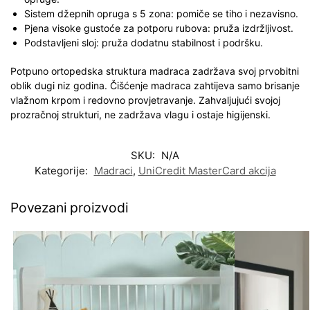
Sistem džepnih opruga s 5 zona: p
omiče se tiho i nezavisno.
Pjena visoke gustoće za potporu rubova: p
ruža izdržljivost.
Podstavljeni sloj: p
ruža dodatnu stabilnost i podršku.
Potpuno ortopedska
struktura madraca zadržava svoj prvobitni
oblik dugi niz godina.
Čišćenje madraca
zahtijeva samo brisanje
vlažnom krpom i redovno provjetravanje. Zahvaljujući svojoj
prozračnoj strukturi, ne zadržava vlagu i ostaje higijenski.
SKU:
N/A
Kategorije:
Madraci
,
UniCredit MasterCard akcija
Povezani proizvodi