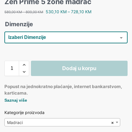
Zen Prime 5 zone madrac
530,10
KM
–
728,10
KM
589,00
KM
–
809,00
KM
Dimenzije
Dodaj u korpu
Popust na jednokratno plaćanje, internet bankarstvom,
karticama.
Saznaj više
Kategorije proizvoda
Madraci
×