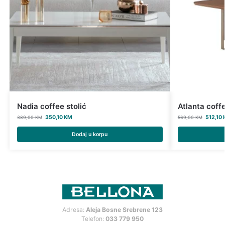
Nadia coffee stolić
Atlanta coffe
350,10
KM
512,10
389,00
KM
569,00
KM
Dodaj u korpu
Adresa:
Aleja Bosne Srebrene 123
Telefon:
033 779 950