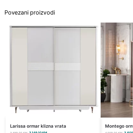
Povezani proizvodi
Larissa ormar klizna vrata
Montego orm
3.149,10
KM
3.608
3.499,00
KM
4.009,00
KM