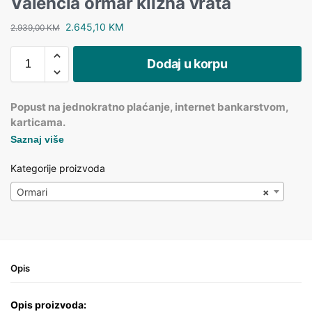
Valencia ormar klizna vrata
2.645,10
KM
2.939,00
KM
Dodaj u korpu
Popust na jednokratno plaćanje, internet bankarstvom,
karticama.
Saznaj više
Kategorije proizvoda
Ormari
×
Opis
Opis proizvoda: