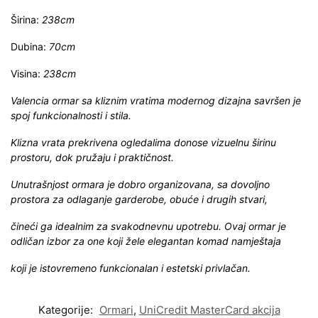
Širina:
238cm
Dubina:
70cm
Visina:
238cm
Valencia ormar sa kliznim vratima modernog dizajna savršen je
spoj funkcionalnosti i stila.
Klizna vrata prekrivena ogledalima donose vizuelnu širinu
prostoru, dok pružaju i praktičnost.
Unutrašnjost ormara je dobro organizovana, sa dovoljno
prostora za odlaganje garderobe, obuće i drugih stvari,
čineći ga idealnim za svakodnevnu upotrebu. Ovaj ormar je
odličan izbor za one koji žele elegantan komad namještaja
koji je istovremeno funkcionalan i estetski privlačan.
Kategorije:
Ormari
,
UniCredit MasterCard akcija