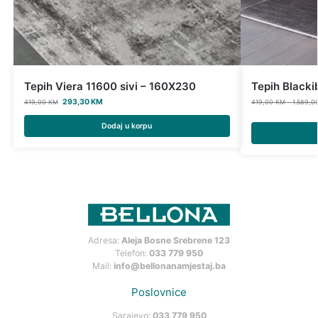
Tepih Viera 11600 sivi – 160X230
Tepih Blacki
293,30
KM
419,00
KM
419,00
KM
–
1.589,0
Dodaj u korpu
Adresa:
Aleja Bosne Srebrene 123
Telefon:
033 779 950
Mail:
info@bellonanamjestaj.ba
Poslovnice
Sarajevo:
033 779 950