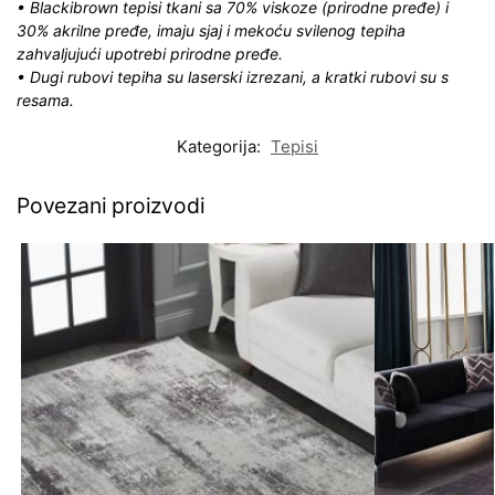
• Blackibrown tepisi tkani sa 70% viskoze (prirodne pređe) i
30% akrilne pređe, imaju sjaj i mekoću svilenog tepiha
zahvaljujući upotrebi prirodne pređe.
• Dugi rubovi tepiha su laserski izrezani, a kratki rubovi su s
resama.
Kategorija:
Tepisi
Povezani proizvodi