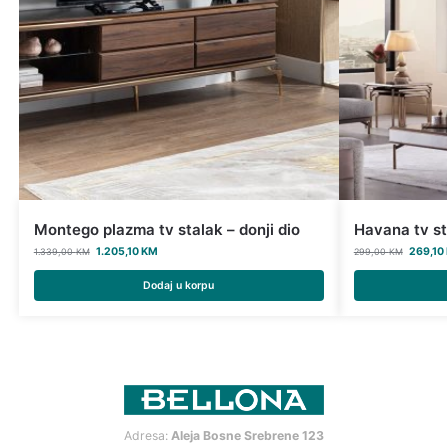
Montego plazma tv stalak – donji dio
Havana tv st
1.205,10
KM
269,10
1.339,00
KM
299,00
KM
Dodaj u korpu
Adresa:
Aleja Bosne Srebrene 123