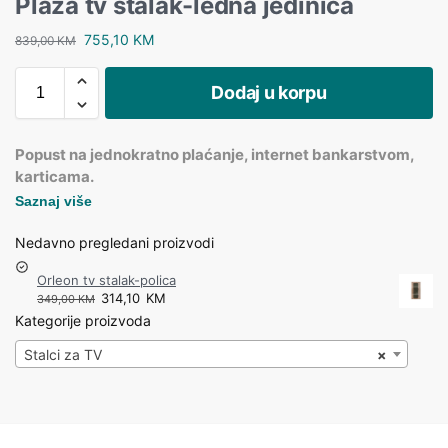
Plaza tv stalak-leđna jedinica
755,10
KM
839,00
KM
Dodaj u korpu
Popust na jednokratno plaćanje, internet bankarstvom,
karticama.
Saznaj više
Nedavno pregledani proizvodi
Orleon tv stalak-polica
314,10
KM
349,00
KM
Kategorije proizvoda
Stalci za TV
×