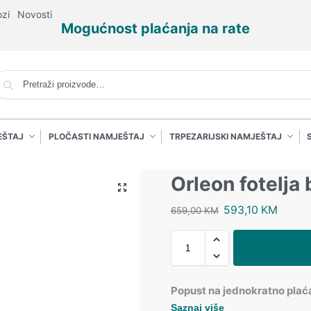
ozi
Novosti
Mogućnost plaćanja na rate
P
EŠTAJ
PLOČASTI NAMJEŠTAJ
TRPEZARIJSKI NAMJEŠTAJ
Orleon fotelja
593,10
KM
659,00
KM
Popust na jednokratno plać
Saznaj više