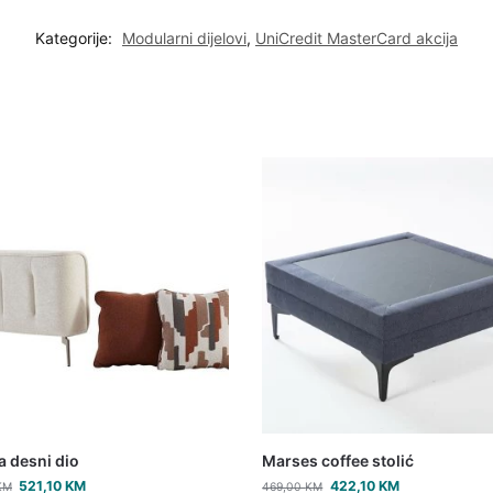
Kategorije:
Modularni dijelovi
,
UniCredit MasterCard akcija
a desni dio
Marses coffee stolić
521,10
KM
422,10
KM
KM
469,00
KM