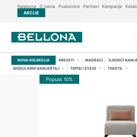
Naslovna
O nama
Poslovnice
Partneri
Kampanje
Katal
AKCIJE
NOVA KOLEKCIJA
KREVETI
MADRACI
SJEDEĆI NAMJ
MODULARNI NAMJEŠTAJ
TEPISI I STAZE
TEKSTIL
Popust 10%