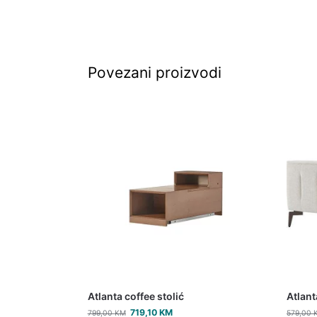
Povezani proizvodi
Atlanta coffee stolić
Atlant
719,10
KM
799,00
KM
579,00