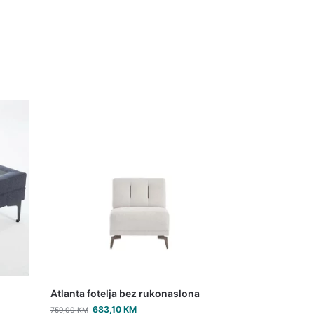
Atlanta fotelja bez rukonaslona
683,10
KM
759,00
KM