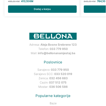
413,10
KM
764,10
459,00
KM
849,00
KM
Dodaj u korpu
Adresa:
Aleja Bosne Srebrene 123
Telefon:
033 779 950
Mail:
info@bellonanamjestaj.ba
Poslovnice
Sarajevo:
033 779 950
Sarajevo SCC:
033 520 019
Zenica:
032 456 683
Cazin:
037 512 075
Mostar:
036 506 586
Popularne kategorije
Baze