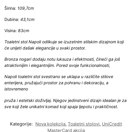
Širina:
109,7cm
Dubina:
43,1cm
Visina:
83cm
Toaletni stol Napoli odlikuje se izuzetnim stilskim dizajnom koji
će unijeti dašak elegancije u svaki prostor.
Bronza nogari dodaju notu luksuza i efektnosti, čineći ga još
atraktivnijim i elegantnijim. Pored svoje funkcionalnosti,
Napoli toaletni stol svestrano se uklapa u različite stilove
enterijera, pružajući prostor za pohranu i dekoraciju, a
istovremeno
pruža i estetski doživljaj. Njegov jedinstveni dizajn idealan je za
sve koji žele unikatni komad koji spaja ljepotu i praktičnost.
Kategorije:
Nova kolekcija
,
Toaletni stolovi
,
UniCredit
MasterCard akcija