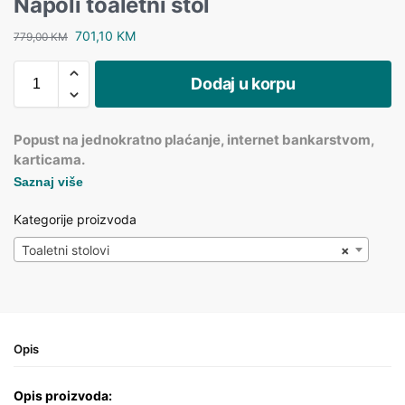
Napoli toaletni stol
701,10
KM
779,00
KM
Dodaj u korpu
Popust na jednokratno plaćanje, internet bankarstvom,
karticama.
Saznaj više
Kategorije proizvoda
Toaletni stolovi
×
Opis
Opis proizvoda: