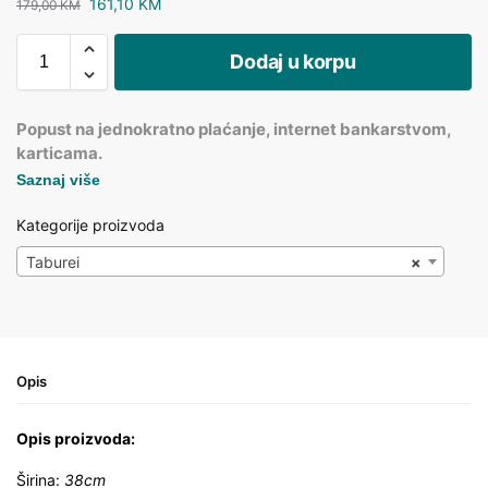
161,10
KM
179,00
KM
Dodaj u korpu
Popust na jednokratno plaćanje, internet bankarstvom,
karticama.
Saznaj više
Kategorije proizvoda
Taburei
×
Opis
Opis proizvoda:
Širina:
38cm