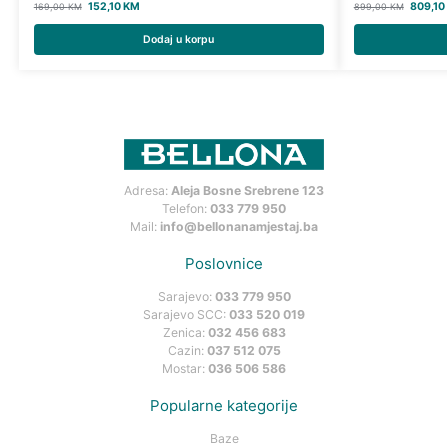
152,10
KM
809,10
169,00
KM
899,00
KM
Dodaj u korpu
Adresa:
Aleja Bosne Srebrene 123
Telefon:
033 779 950
Mail:
info@bellonanamjestaj.ba
Poslovnice
Sarajevo:
033 779 950
Sarajevo SCC:
033 520 019
Zenica:
032 456 683
Cazin:
037 512 075
Mostar:
036 506 586
Popularne kategorije
Baze