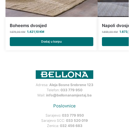
Boheems dvosjed
Napoli dvosj
1.421,10
KM
1.673
1.579,00
KM
1.859,00
KM
Dodaj u korpu
Adresa:
Aleja Bosne Srebrene 123
Telefon:
033 779 950
Mail:
info@bellonanamjestaj.ba
Poslovnice
Sarajevo:
033 779 950
Sarajevo SCC:
033 520 019
Zenica:
032 456 683