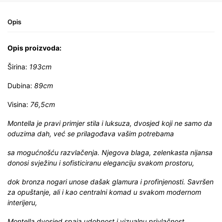
Opis
Opis proizvoda:
Širina:
193cm
Dubina:
89cm
Visina:
76,5cm
Montella je pravi primjer stila i luksuza, dvosjed koji ne samo da
oduzima dah, već se prilagođava vašim potrebama
sa mogućnošću razvlačenja. Njegova blaga, zelenkasta nijansa
donosi svježinu i sofisticiranu eleganciju svakom prostoru,
dok bronza nogari unose dašak glamura i profinjenosti. Savršen
za opuštanje, ali i kao centralni komad u svakom modernom
interijeru,
Montella dvosjed spaja udobnost i vizualnu privlačnost,