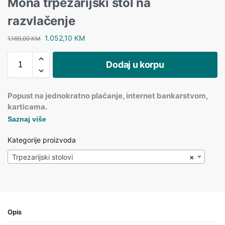
Mona trpezarijski stol na
razvlačenje
1.052,10
KM
1.169,00
KM
Dodaj u korpu
Popust na jednokratno plaćanje, internet bankarstvom,
karticama.
Saznaj više
Kategorije proizvoda
Trpezarijski stolovi
×
Opis