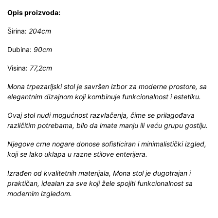
Opis proizvoda:
Širina:
204cm
Dubina:
90cm
Visina:
77,2cm
Mona trpezarijski stol je savršen izbor za moderne prostore, sa
elegantnim dizajnom koji kombinuje funkcionalnost i estetiku.
Ovaj stol nudi mogućnost razvlačenja, čime se prilagođava
različitim potrebama, bilo da imate manju ili veću grupu gostiju.
Njegove crne nogare donose sofisticiran i minimalistički izgled,
koji se lako uklapa u razne stilove enterijera.
Izrađen od kvalitetnih materijala, Mona stol je dugotrajan i
praktičan, idealan za sve koji žele spojiti funkcionalnost sa
modernim izgledom.