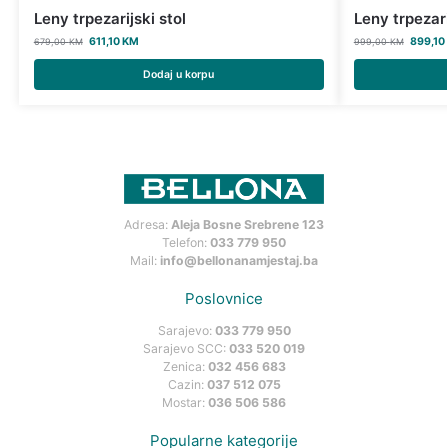
Leny trpezarijski stol
Leny trpezari
611,10
KM
899,10
679,00
KM
999,00
KM
Dodaj u korpu
Adresa:
Aleja Bosne Srebrene 123
Telefon:
033 779 950
Mail:
info@bellonanamjestaj.ba
Poslovnice
Sarajevo:
033 779 950
Sarajevo SCC:
033 520 019
Zenica:
032 456 683
Cazin:
037 512 075
Mostar:
036 506 586
Popularne kategorije