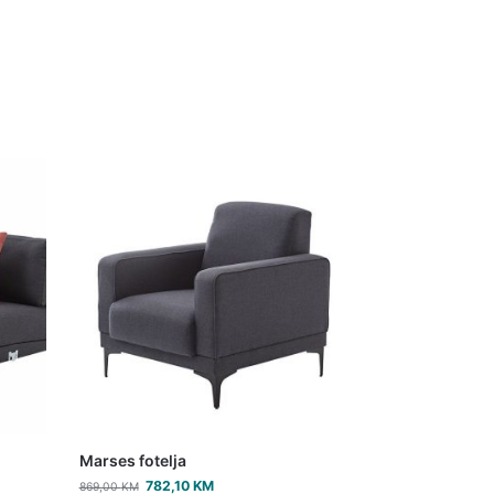
Marses fotelja
782,10
KM
869,00
KM