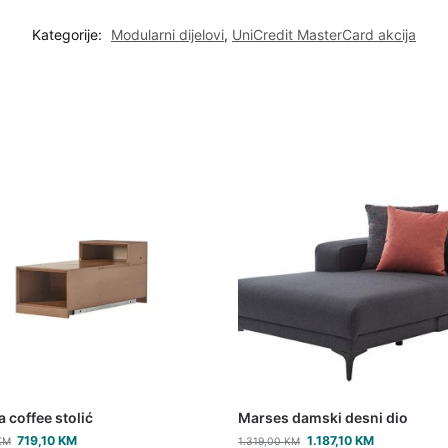
Kategorije:
Modularni dijelovi
,
UniCredit MasterCard akcija
a coffee stolić
Marses damski desni dio
719,10
KM
1.187,10
KM
KM
1.319,00
KM