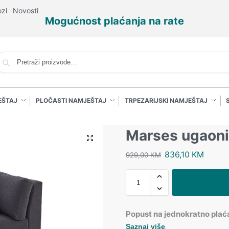
ozi
Novosti
Mogućnost plaćanja na rate
P
EŠTAJ
PLOČASTI NAMJEŠTAJ
TRPEZARIJSKI NAMJEŠTAJ
Marses ugaoni
836,10
KM
929,00
KM
Popust na jednokratno plać
Saznaj više