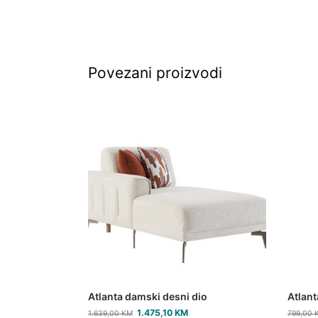
Povezani proizvodi
Atlanta damski desni dio
Atlant
1.475,10
KM
1.639,00
KM
799,00