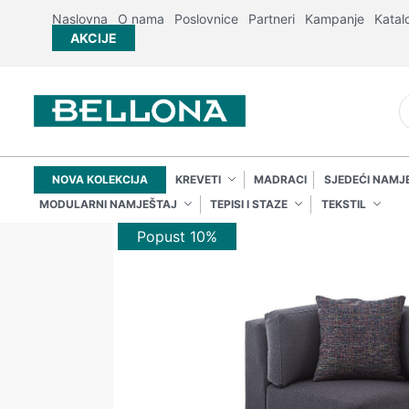
Naslovna
O nama
Poslovnice
Partneri
Kampanje
Katal
AKCIJE
NOVA KOLEKCIJA
KREVETI
MADRACI
SJEDEĆI NAMJ
MODULARNI NAMJEŠTAJ
TEPISI I STAZE
TEKSTIL
Popust 10%