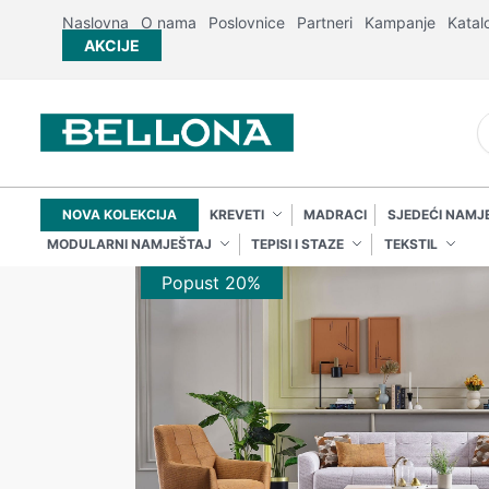
Naslovna
O nama
Poslovnice
Partneri
Kampanje
Katal
AKCIJE
NOVA KOLEKCIJA
KREVETI
MADRACI
SJEDEĆI NAMJ
MODULARNI NAMJEŠTAJ
TEPISI I STAZE
TEKSTIL
Popust 20%