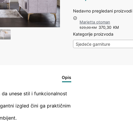
Nedavno pregledani proizvodi
Marietta otoman
370,30
KM
529,00
KM
Kategorije proizvoda
Sjedeće garniture
Opis
n da unese stil i funkcionalnost
egantni izgled čini ga praktičnim
mbijent.