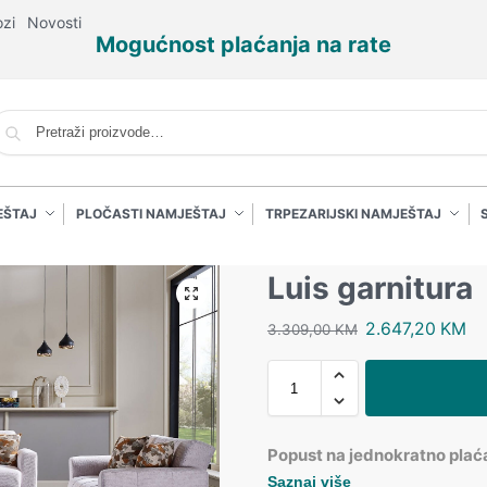
ozi
Novosti
Mogućnost plaćanja na rate
P
EŠTAJ
PLOČASTI NAMJEŠTAJ
TRPEZARIJSKI NAMJEŠTAJ
Luis garnitura
2.647,20
KM
3.309,00
KM
Popust na jednokratno plać
Saznaj više