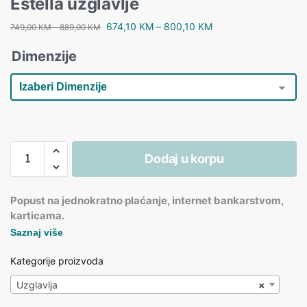
Estella uzglavlje
674,10
KM
–
800,10
KM
749,00
KM
–
889,00
KM
Dimenzije
Dodaj u korpu
Popust na jednokratno plaćanje, internet bankarstvom,
karticama.
Saznaj više
Kategorije proizvoda
Uzglavlja
×