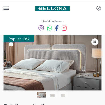
Kontaktirajte nas
Popust 10%
Popust 10%