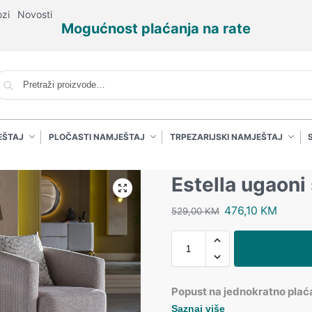
ozi
Novosti
Mogućnost plaćanja na rate
P
EŠTAJ
PLOČASTI NAMJEŠTAJ
TRPEZARIJSKI NAMJEŠTAJ
Estella ugaoni 
476,10
KM
529,00
KM
Popust na jednokratno plać
Saznaj više