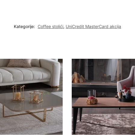
Kategorije:
Coffee stolići
,
UniCredit MasterCard akcija