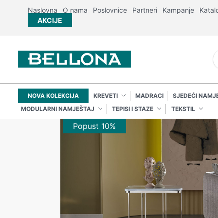
Naslovna
O nama
Poslovnice
Partneri
Kampanje
Katal
AKCIJE
NOVA KOLEKCIJA
KREVETI
MADRACI
SJEDEĆI NAMJ
MODULARNI NAMJEŠTAJ
TEPISI I STAZE
TEKSTIL
Popust 10%