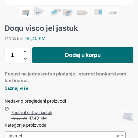
Doqu visco jel jastuk
95,40
KM
159,00
KM
Dodaj u korpu
Popust na jednokratno plaćanje, internet bankarstvom,
karticama.
Saznaj više
Nedavno pregledani proizvodi
Festival cotton jastuk
47,40
KM
79,00
KM
Kategorije proizvoda
Jastuci
×