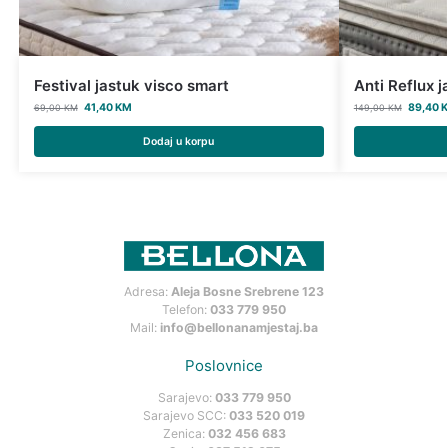
Festival jastuk visco smart
Anti Reflux j
41,40
KM
89,40
69,00
KM
149,00
KM
Dodaj u korpu
Adresa:
Aleja Bosne Srebrene 123
Telefon:
033 779 950
Mail:
info@bellonanamjestaj.ba
Poslovnice
Sarajevo:
033 779 950
Sarajevo SCC:
033 520 019
Zenica:
032 456 683