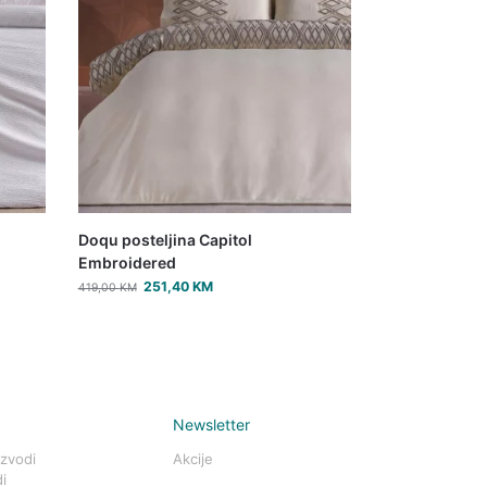
Doqu posteljina Capitol
Embroidered
251,40
KM
419,00
KM
Newsletter
izvodi
Akcije
i