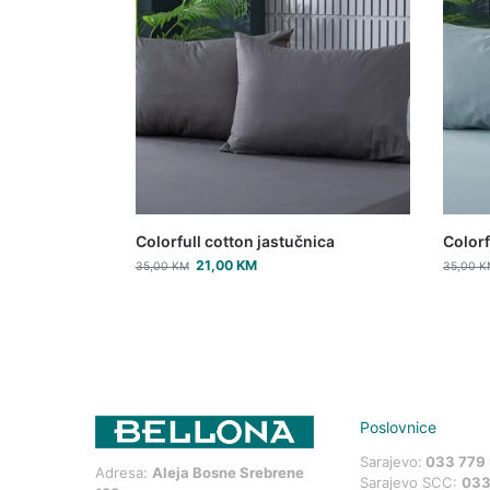
Colorfull cotton jastučnica
Colorf
21,00
KM
35,00
KM
35,00
K
Poslovnice
Sarajevo:
033 779
Adresa:
Aleja Bosne Srebrene
Sarajevo SCC:
033