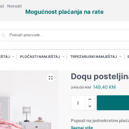
ozi
Novosti
Mogućnost plaćanja na rate
P
EŠTAJ
PLOČASTI NAMJEŠTAJ
TRPEZARIJSKI NAMJEŠTAJ
Doqu posteljin
149,40
KM
249,00
KM
Popust na jednokratno plać
Saznaj više