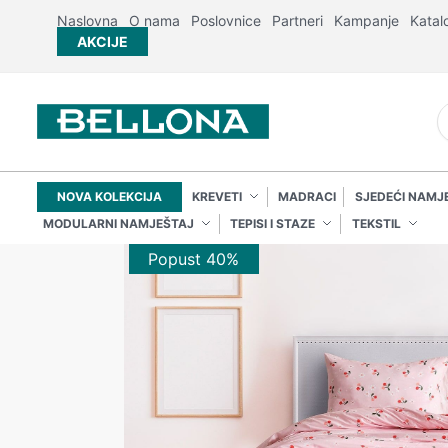
Naslovna
O nama
Poslovnice
Partneri
Kampanje
Katal
AKCIJE
NOVA KOLEKCIJA
KREVETI
MADRACI
SJEDEĆI NAMJ
MODULARNI NAMJEŠTAJ
TEPISI I STAZE
TEKSTIL
Popust 40%