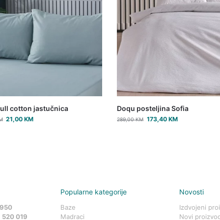
ull cotton jastučnica
Doqu posteljina Sofia
21,00
KM
173,40
KM
M
289,00
KM
Popularne kategorije
Novosti
 950
Baze
Izdvojeni pro
 520 019
Madraci
Novi proizvod