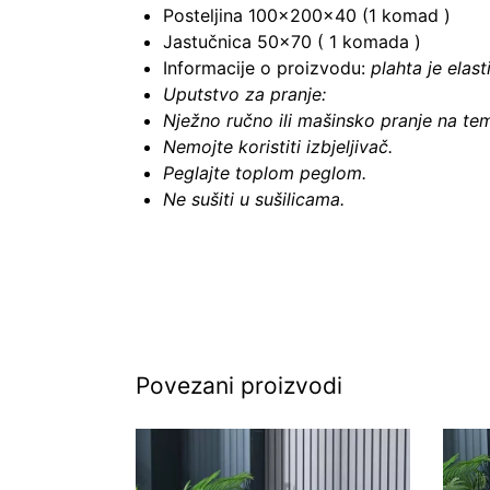
Posteljina 100×200×40 (1 komad )
Jastučnica 50×70 ( 1 komada )
Informacije o proizvodu:
plahta je elasti
Uputstvo za pranje:
Nježno ručno ili mašinsko pranje na t
Nemojte koristiti izbjeljivač.
Peglajte toplom peglom.
Ne sušiti u sušilicama.
Povezani proizvodi