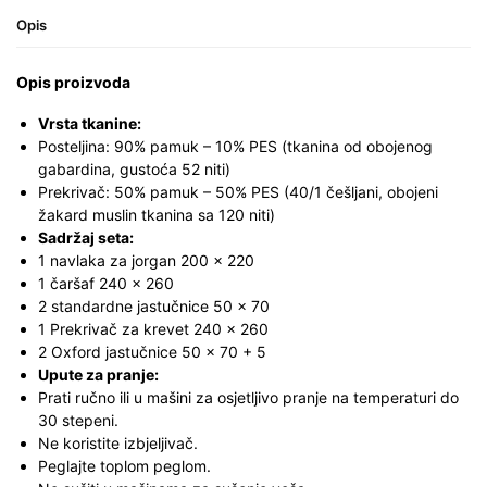
Opis
Opis proizvoda
Vrsta tkanine:
Posteljina: 90% pamuk – 10% PES (tkanina od obojenog
gabardina, gustoća 52 niti)
Prekrivač: 50% pamuk – 50% PES (40/1 češljani, obojeni
žakard muslin tkanina sa 120 niti)
Sadržaj seta:
1 navlaka za jorgan 200 x 220
1 čaršaf 240 x 260
2 standardne jastučnice 50 x 70
1 Prekrivač za krevet 240 x 260
2 Oxford jastučnice 50 x 70 + 5
Upute za pranje:
Prati ručno ili u mašini za osjetljivo pranje na temperaturi do
30 stepeni.
Ne koristite izbjeljivač.
Peglajte toplom peglom.