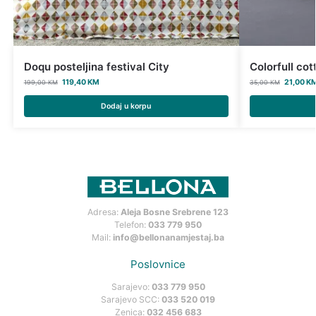
Doqu posteljina festival City
Colorfull cot
119,40
KM
21,00
K
199,00
KM
35,00
KM
Dodaj u korpu
Adresa:
Aleja Bosne Srebrene 123
Telefon:
033 779 950
Mail:
info@bellonanamjestaj.ba
Poslovnice
Sarajevo:
033 779 950
Sarajevo SCC:
033 520 019
Zenica:
032 456 683