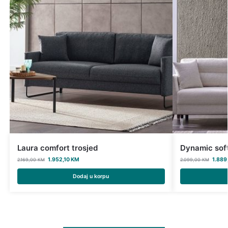
Laura comfort trosjed
Dynamic soft
1.952,10
KM
1.889
2.169,00
KM
2.099,00
KM
Dodaj u korpu