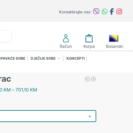
Kontaktirajte nas
retraži
Račun
Korpa
Bosanski
SPAVAĆE SOBE
DJEČIJE SOBE
KONCEPTI
rac
10
KM
–
701,10
KM