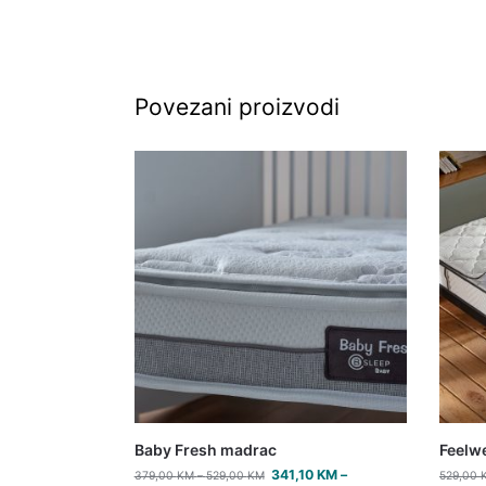
Povezani proizvodi
Baby Fresh madrac
Feelw
341,10
KM
–
379,00
KM
–
529,00
KM
529,00