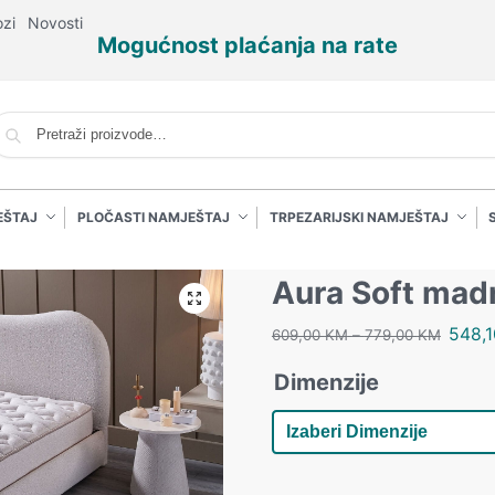
ozi
Novosti
Mogućnost plaćanja na rate
P
EŠTAJ
PLOČASTI NAMJEŠTAJ
TRPEZARIJSKI NAMJEŠTAJ
Aura Soft mad
548,
609,00
KM
–
779,00
KM
Dimenzije