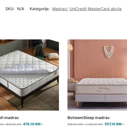
SKU:
N/A
Kategorije:
Madraci
,
UniCredit MasterCard akcija
ell madrac
BoheemSleep madrac
476,10
KM
–
557,10
KM
–
KM
–
819,00
KM
619,00
KM
–
1.129,00
KM