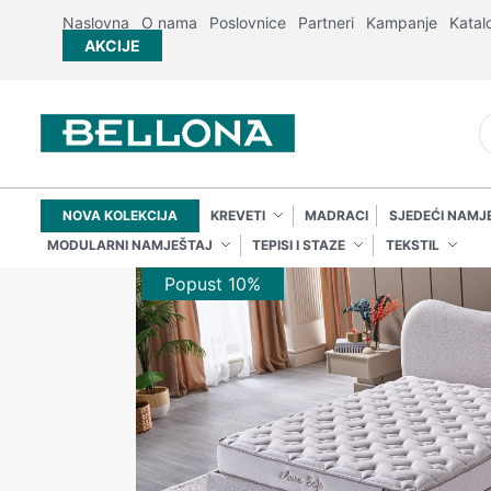
Naslovna
O nama
Poslovnice
Partneri
Kampanje
Katal
AKCIJE
NOVA KOLEKCIJA
KREVETI
MADRACI
SJEDEĆI NAMJ
MODULARNI NAMJEŠTAJ
TEPISI I STAZE
TEKSTIL
Popust 10%
Popust 10%