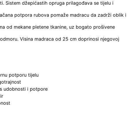
i. Sistem džepićastih opruga prilagođava se tijelu i
ojačana potpora rubova pomaže madracu da zadrži oblik i
šina od mekane pletene tkanine, uz bogato prošivene
m odmoru. Visina madraca od 25 cm doprinosi njegovoj
nu potporu tijelu
gotrajnost
ns udobnosti i potpore
ir
bnost