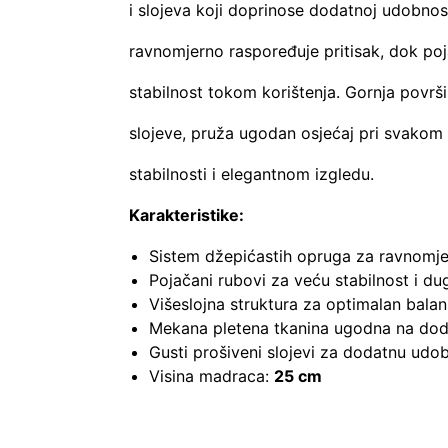
i slojeva koji doprinose dodatnoj udobnost
ravnomjerno raspoređuje pritisak, dok p
stabilnost tokom korištenja. Gornja povr
slojeve, pruža ugodan osjećaj pri svako
stabilnosti i elegantnom izgledu.
Karakteristike:
Sistem džepićastih opruga za ravnomjer
Pojačani rubovi za veću stabilnost i du
Višeslojna struktura za optimalan bala
Mekana pletena tkanina ugodna na dod
Gusti prošiveni slojevi za dodatnu udo
Visina madraca:
25 cm