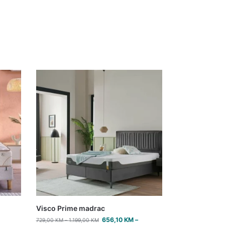
Visco Prime madrac
656,10
KM
–
729,00
KM
–
1.199,00
KM