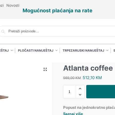
ozi
Novosti
Mogućnost plaćanja na rate
P
EŠTAJ
PLOČASTI NAMJEŠTAJ
TRPEZARIJSKI NAMJEŠTAJ
Atlanta coffee 
512,10
KM
569,00
KM
Popust na jednokratno plać
Saznaj više