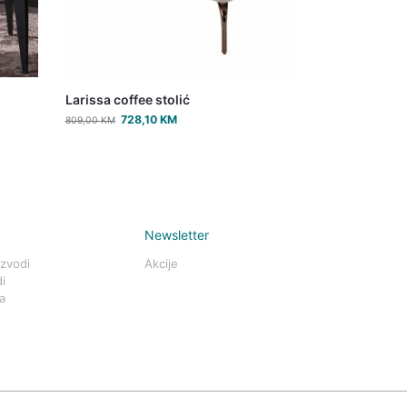
Larissa coffee stolić
728,10
KM
809,00
KM
Newsletter
izvodi
Akcije
i
a