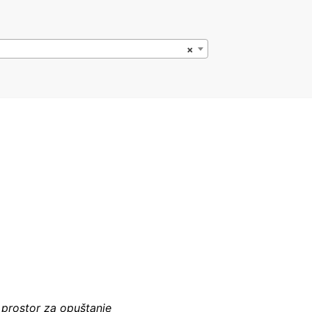
×
prostor za opuštanje