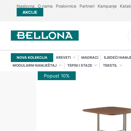
Naslovna
O nama
Poslovnice
Partneri
Kampanje
Katal
AKCIJE
NOVA KOLEKCIJA
KREVETI
MADRACI
SJEDEĆI NAMJ
MODULARNI NAMJEŠTAJ
TEPISI I STAZE
TEKSTIL
Popust 10%