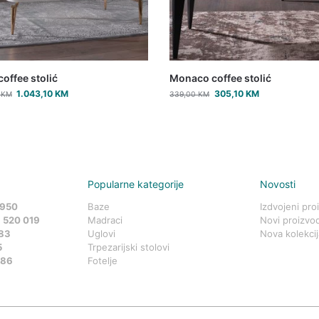
coffee stolić
Monaco coffee stolić
1.043,10
KM
305,10
KM
0
KM
339,00
KM
Popularne kategorije
Novosti
 950
Baze
Izdvojeni pro
 520 019
Madraci
Novi proizvod
83
Uglovi
Nova kolekcij
5
Trpezarijski stolovi
586
Fotelje