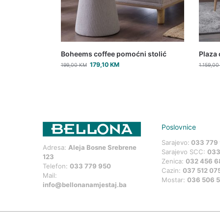
Boheems coffee pomoćni stolić
Plaza 
179,10
KM
199,00
KM
1.159,0
Poslovnice
Sarajevo:
033 779
Adresa:
Aleja Bosne Srebrene
Sarajevo SCC:
033
123
Zenica:
032 456 6
Telefon:
033 779 950
Cazin:
037 512 07
Mail:
Mostar:
036 506 
info@bellonanamjestaj.ba