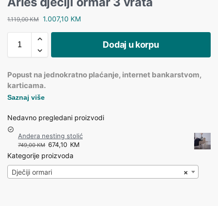
Arles dječiji ormar 3 vrata
1.007,10
KM
1.119,00
KM
Dodaj u korpu
Popust na jednokratno plaćanje, internet bankarstvom,
karticama.
Saznaj više
Nedavno pregledani proizvodi
Andera nesting stolić
674,10
KM
749,00
KM
Kategorije proizvoda
Dječiji ormari
×