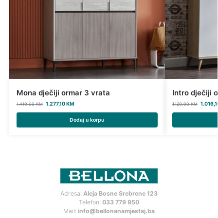
Mona dječiji ormar 3 vrata
Intro dječiji
1.277,10
KM
1.016,
1.419,00
KM
1.129,00
KM
Dodaj u korpu
Adresa:
Aleja Bosne Srebrene 123
Telefon:
033 779 950
Mail:
info@bellonanamjestaj.ba