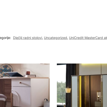
egorije:
Dječiji radni stolovi
,
Uncategorized
,
UniCredit MasterCard ak