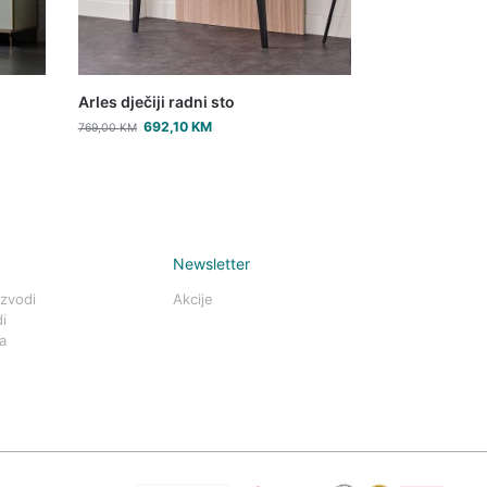
Arles dječiji radni sto
692,10
KM
769,00
KM
Newsletter
izvodi
Akcije
i
a