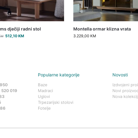
s dječiji radni stol
Montella ormar klizna vrata
512,10
KM
3.229,00
KM
KM
Popularne kategorije
Novosti
 950
Baze
Izdvojeni pro
 520 019
Madraci
Novi proizvod
83
Uglovi
Nova kolekcij
5
Trpezarijski stolovi
586
Fotelje