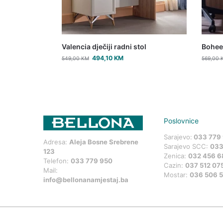
Valencia dječiji radni stol
Boheem
494,10
KM
549,00
KM
569,00
Poslovnice
Sarajevo:
033 779
Adresa:
Aleja Bosne Srebrene
Sarajevo SCC:
033
123
Zenica:
032 456 6
Telefon:
033 779 950
Cazin:
037 512 07
Mail:
Mostar:
036 506 
info@bellonanamjestaj.ba