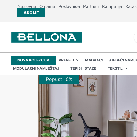
Naslovna
O nama
Poslovnice
Partneri
Kampanje
Katal
AKCIJE
NOVA KOLEKCIJA
KREVETI
MADRACI
SJEDEĆI NAMJ
MODULARNI NAMJEŠTAJ
TEPISI I STAZE
TEKSTIL
Popust 10%