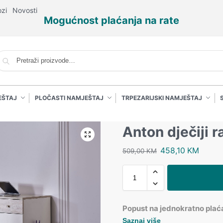
ozi
Novosti
Mogućnost plaćanja na rate
P
EŠTAJ
PLOČASTI NAMJEŠTAJ
TRPEZARIJSKI NAMJEŠTAJ
Anton dječiji r
458,10
KM
509,00
KM
Popust na jednokratno plać
Saznaj više