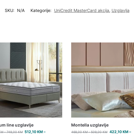
SKU:
N/A
Kategorije:
UniCredit MasterCard akcija
,
Uzglavlja
m line uzglavlje
Montella uzglavlje
512,10
KM
–
422,10
KM
–
KM
–
749,00
KM
469,00
KM
–
509,00
KM