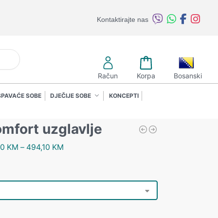
Kontaktirajte nas
retraži
Račun
Korpa
Bosanski
SPAVAĆE SOBE
DJEČIJE SOBE
KONCEPTI
mfort uzglavlje
10
KM
–
494,10
KM