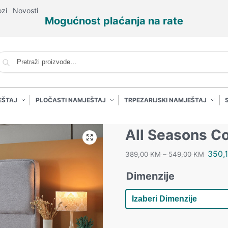
ozi
Novosti
Mogućnost plaćanja na rate
P
EŠTAJ
PLOČASTI NAMJEŠTAJ
TRPEZARIJSKI NAMJEŠTAJ
All Seasons Co
350,
389,00
KM
–
549,00
KM
Dimenzije