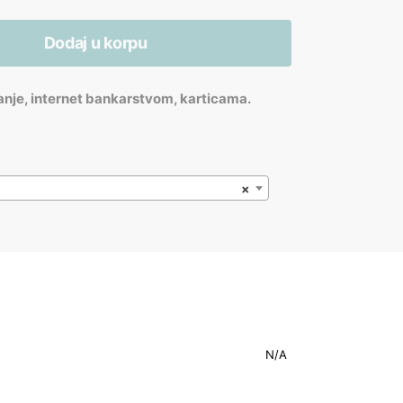
Dodaj u korpu
anje, internet bankarstvom, karticama.
×
N/A